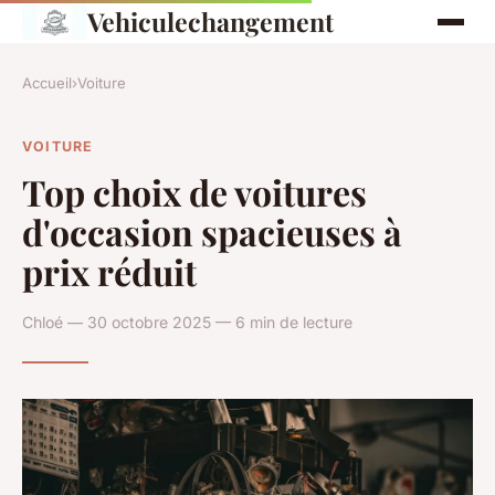
Vehiculechangement
Accueil
›
Voiture
VOITURE
Top choix de voitures
d'occasion spacieuses à
prix réduit
Chloé — 30 octobre 2025 — 6 min de lecture