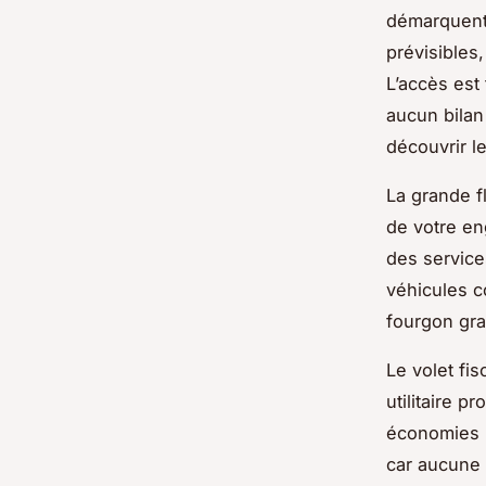
démarquent 
prévisibles,
L’accès est
aucun bilan
découvrir l
La grande f
de votre en
des service
véhicules co
fourgon gr
Le volet fis
utilitaire p
économies i
car aucune 