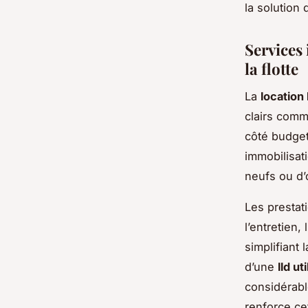
la solution 
Services 
la flotte
La
location 
clairs com
côté budget 
immobilisati
neufs ou d’
Les prestat
l’entretien,
simplifiant 
d’une
lld u
considérabl
renforce ce