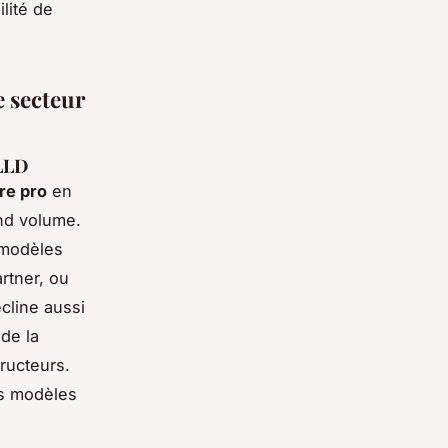
lité de
e secteur
 LLD
ire pro
en
and volume.
 modèles
rtner, ou
écline aussi
de la
ructeurs.
es modèles