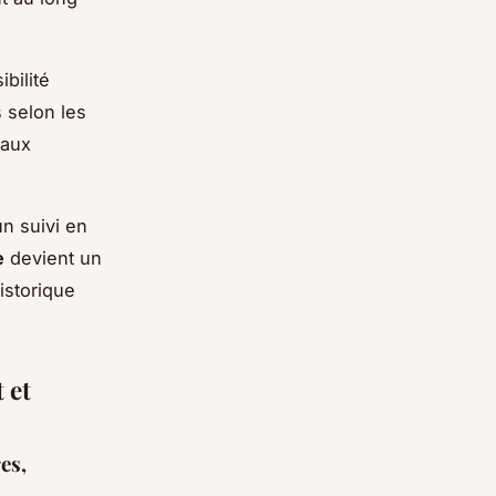
bilité
s selon les
 aux
un suivi en
e
devient un
istorique
 et
es,