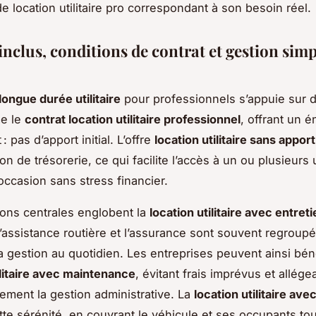
de location utilitaire pro correspondant à son besoin réel.
inclus, conditions de contrat et gestion simp
longue durée utilitaire
pour professionnels s’appuie sur d
me le
contrat location utilitaire professionnel
, offrant un 
: pas d’apport initial. L’offre
location utilitaire sans apport
on de trésorerie, ce qui facilite l’accès à un ou plusieurs ut
occasion sans stress financier.
ions centrales englobent la
location utilitaire avec entreti
 l’assistance routière et l’assurance sont souvent regroupé
la gestion au quotidien. Les entreprises peuvent ainsi bén
tilitaire avec maintenance
, évitant frais imprévus et allége
ement la gestion administrative. La
location utilitaire av
tte sérénité, en couvrant le véhicule et ses occupants tou