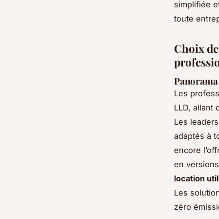
simplifiée 
toute entrep
Choix de
professi
Panorama d
Les profess
LLD, allant 
Les leaders
adaptés à t
encore l’off
en versions
location uti
Les solutio
zéro émissi