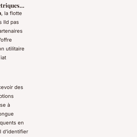
ectriques…
n
, la flotte
s lld pas
artenaires
offre
n utilitaire
iat
cevoir des
ptions
ise à
 longue
réquents en
d’identifier