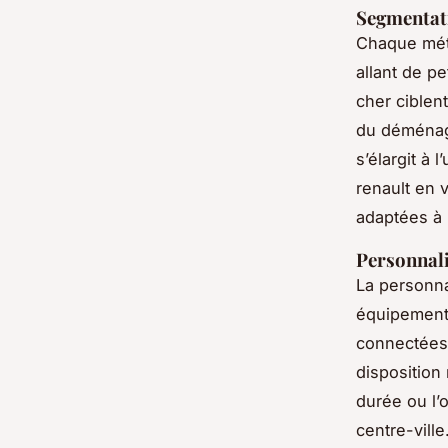
Segmentati
Chaque méti
allant de pe
cher ciblen
du déménage
s’élargit à l
renault en v
adaptées à 
Personnali
La personna
équipements
connectées).
disposition 
durée ou l’o
centre-vill