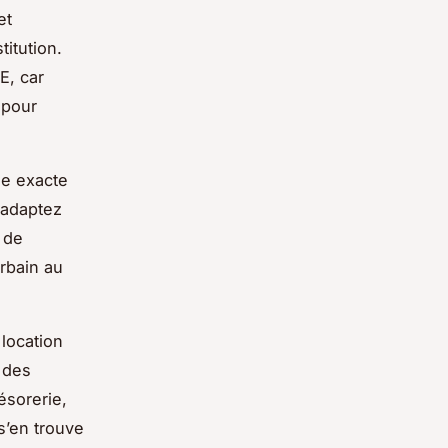
et
titution.
E, car
pour
ée exacte
 adaptez
 de
urbain au
 location
t des
ésorerie,
s’en trouve