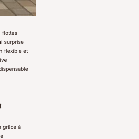
 flottes
ni surprise
 flexible et
ive
ndispensable
t
s grâce à
se