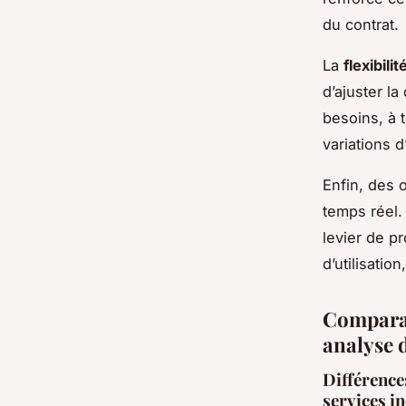
du contrat.
La
flexibilit
d’ajuster la
besoins, à 
variations d’
Enfin, des o
temps réel. 
levier de pr
d’utilisation
Comparai
analyse 
Différence
services in