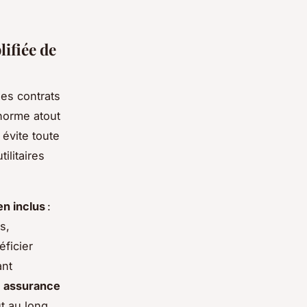
lifiée de
es contrats
énorme atout
évite toute
ilitaires
en inclus
:
s,
éficier
ant
ec assurance
t au long