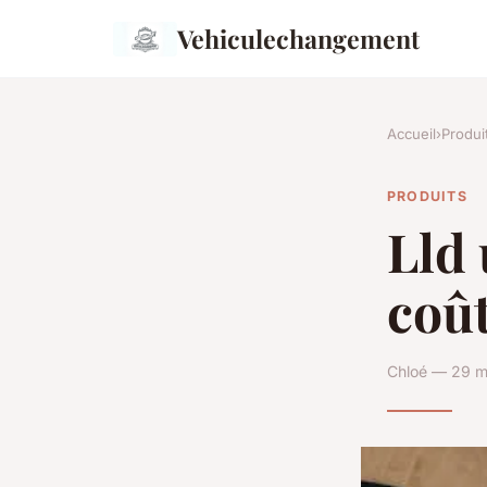
Vehiculechangement
Accueil
›
Produi
PRODUITS
Lld 
coû
Chloé — 29 m