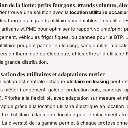
on de la flotte : petits fourgons, grands volumes, él
er trouve une solution avec la
location utilitaire occasio
tits fourgons à grands utilitaires modulables. Les utilitaire
t artisans et PME pour optimiser le rapport volume/prix : p
ment, véhicules frigorifiques, ou bennes pour le BTP. L’
’utilitaire peugeot partner en leasing, sans oublier la locatio
ersion thermique ou électrique, et les offres lld utilitaire F
la grande distribution.
sation des utilitaires et adaptations métier
lisation est centrale : chaque
utilitaire en leasing
peut re
 métier (rangement, galerie, protection bois, caméras, o
 Priorité à la flexibilité, avec adaptation sur mesure et m
rapide grâce à la location utilitaire électrique en location
ffre d’utilitaire citadine en location pour déplacements f
e. La diversité de la gamme permet à chaque professionnel 