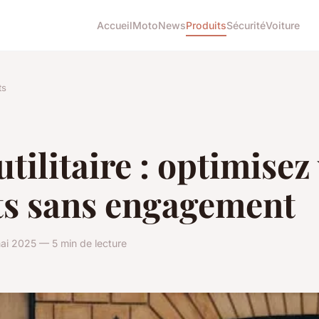
Accueil
Moto
News
Produits
Sécurité
Voiture
ts
utilitaire : optimisez
ts sans engagement
ai 2025 — 5 min de lecture